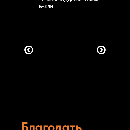
эмали
Благодать